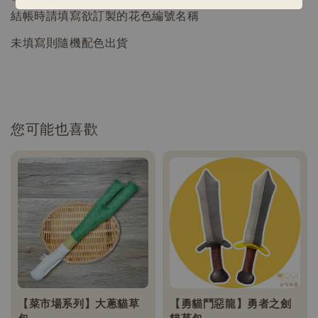
結帳時請填寫欲訂製的花色編號名稱
未填寫則隨機配色出貨
您可能也喜歡
【菜市場系列】大蔥貓草
【勇貓鬥惡龍】勇者之劍
包
貓草包