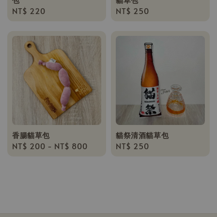
Regular
NT$ 220
Regular
NT$ 250
price
price
香腸貓草包
貓祭清酒貓草包
Regular
NT$ 200
-
NT$ 800
Regular
NT$ 250
price
price