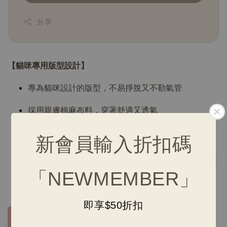
分享
【貓咪專用版型設計】
專為貓咪設計的版型，不易掙脫又不勒氣管
採用親膚棉麻布料，穿著舒適又透氣
脖圍、背帶皆可依貓咪身型調整鬆緊
新會員輸入折扣碼
牽繩長度為130CM，握把處為快扣設計，可快速扣在
「NEWMEMBER」
背包、外出籠、椅子上
即享$50折扣
點我去挑選花色