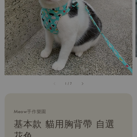
1
/
7
Meow手作樂園
基本款 貓用胸背帶 自選
花色