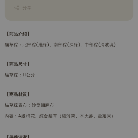
分享
【商品介紹】
貓草粽：北部粽(淺綠)、南部粽(深綠)、中部粽(消波塊)
【商品尺寸】
貓草粽：11公分
【商品材質】
貓草粽表布：沙發細麻布
內容：A級棉花、綜合貓草（貓薄荷、木天蓼、蟲癭果）
【保養清潔】