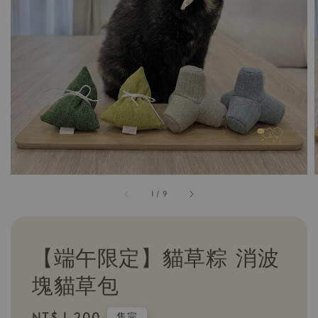
1
/
9
【端午限定】貓草粽 消波
塊貓草包
Regular
NT$ 1,200
售完