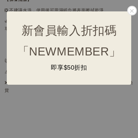
❎ 不建議水洗，使用後可用濕紙巾將表面擦拭乾淨
🌿
若味道變淡，可將玩具及貓草放入密封袋中，輕輕搓揉增加貓
新會員輸入折扣碼
草香氣
「NEWMEMBER」
【注意事項】
🐱 幼貓、老貓及部分貓咪可能對貓草沒有反應
即享$50折扣
⚠️
懷孕、心臟病高血壓貓貓，請評估使用
❌
接觸性用品，因衛生考量不適用消保法7日鑑賞期，不提供退換
貨