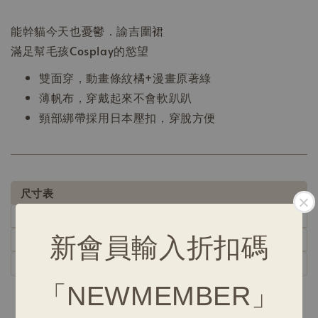
能幹貓今天也憂鬱．諭吉圍裙
滿足幫毛孩Cosplay的慾望
雙面穿，動畫條紋橘+漫畫原著綠
薄帆布，穿戴起來不會軟趴趴
頸部綁帶採用日本壓扣，穿脫方便
尺寸表
付款方式
配送方式
新會員輸入折扣碼
注意事項
頸部、肚肚皆是綁蝴蝶結，自由調整長度
「NEWMEMBER」
頸部綁帶：兩邊各30公分