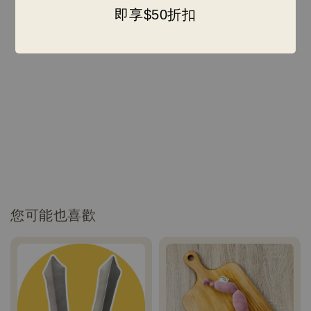
圍裙長30公分，肚寬35公分
即享$50折扣
(加上肚肚綁帶35公分可穿範圍至80公分)
實穿測試：3kg五吉～5.6kg歐拉皆可穿
您可能也喜歡