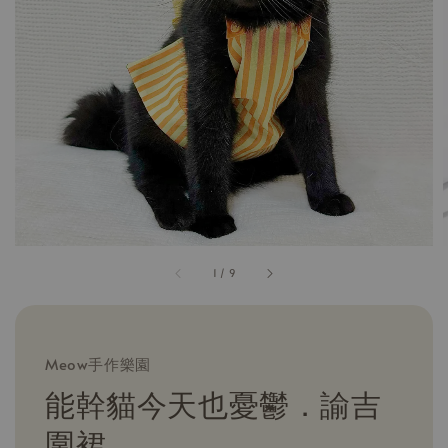
1
/
9
Meow手作樂園
能幹貓今天也憂鬱．諭吉
圍裙