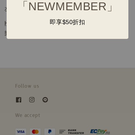
「NEWMEMBER」
友貓有樂｜中山區錦州街205號
即享$50折扣
https://www.facebook.com/
友貓有
樂-114749330215733/
Follow us
We accept