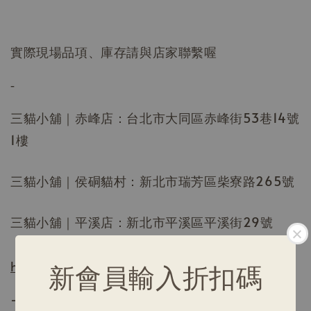
實際現場品項、庫存請與店家聯繫喔
-
三貓小舖｜赤峰店：台北市大同區赤峰街53巷14號
1樓
三貓小舖｜侯硐貓村：新北市瑞芳區柴寮路265號
三貓小舖｜平溪店：新北市平溪區平溪街29號
https://www.3catshop.com.tw/
新會員輸入折扣碼
-