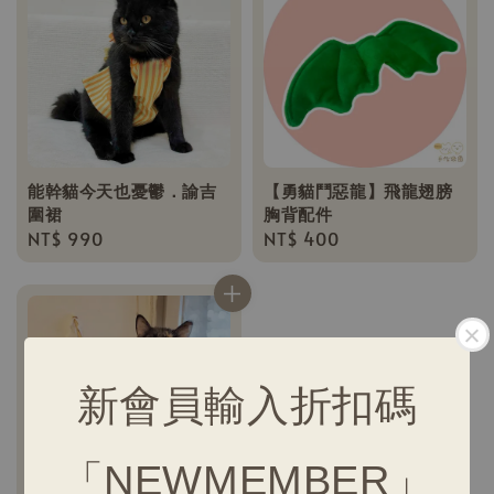
能幹貓今天也憂鬱．諭吉
【勇貓鬥惡龍】飛龍翅膀
圍裙
胸背配件
Regular
NT$ 990
Regular
NT$ 400
price
price
新會員輸入折扣碼
「NEWMEMBER」