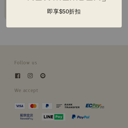
日本巫女領巾
即享$50折扣
Regular
NT$ 150
-
NT$ 950
price
Follow us
We accept