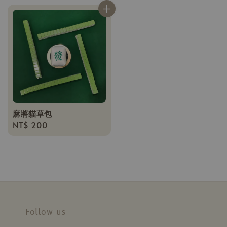
麻將貓草包
Regular
NT$ 200
price
Follow us