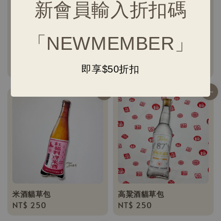
新會員輸入折扣碼
「NEWMEMBER」
零食貓草包
喵利達B 阿比貓草包
Regular
NT$ 200
-
NT$ 250
Regular
NT$ 250
即享$50折扣
price
price
米酒貓草包
高粱酒貓草包
Regular
NT$ 250
Regular
NT$ 250
price
price