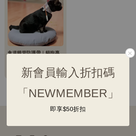
食道餵管防護帶｜貓狗專
用防抓圍脖｜術後照護保
護帶
新會員輸入折扣碼
Regular
NT$ 500
-
NT$ 600
price
「NEWMEMBER」
即享$50折扣
Follow us