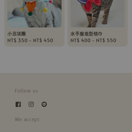
小丑項圈
水手服造型領巾
Regular
NT$ 350
-
NT$ 450
Regular
NT$ 400
-
NT$ 550
price
price
Follow us
We accept