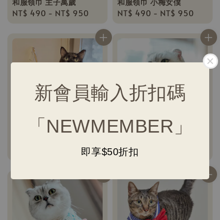
和服領巾 主子萬歲
和服領巾 小梅女僕
Regular
NT$ 490
-
NT$ 950
Regular
NT$ 490
-
NT$ 950
price
price
新會員輸入折扣碼
「NEWMEMBER」
日本巫女領巾
執事領 項圈
Regular
NT$ 150
-
NT$ 950
Regular
NT$ 350
-
NT$ 450
即享$50折扣
price
price