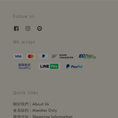
Follow us
We accept
Quick links
關於我們｜About Us
會員福利｜Member Only
購物須知｜Shopping Information