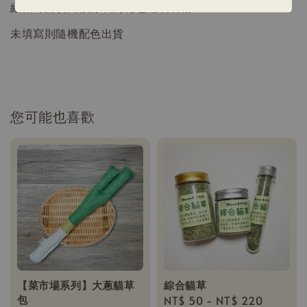
結帳時請填寫欲訂製的花色編號名稱
未填寫則隨機配色出貨
您可能也喜歡
【菜市場系列】大蔥貓草
綜合貓草
包
Regular
NT$ 50
-
NT$ 220