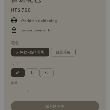
Regular
NT$ 700
price
Worldwide shipping
Secure payments
花色
人氣款-貓咪香蕉
自選花色
尺寸
M
L
XL
數量
加入購物車