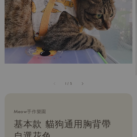
1
/
5
Meow手作樂園
基本款 貓狗通用胸背帶
自選花色