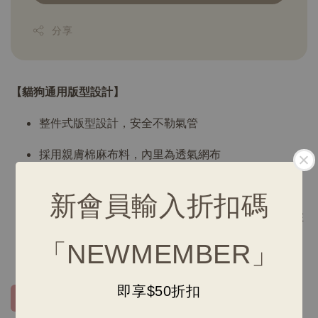
分享
【貓狗通用版型設計】
整件式版型設計，安全不勒氣管
採用親膚棉麻布料，內里為透氣網布
背部魔鬼氈設計可依貓狗身型調整鬆緊
新會員輸入折扣碼
牽繩長度為130CM，握把處為快扣設計，可快速扣在
背包、外出籠、椅子上
「NEWMEMBER」
即享$50折扣
點我去挑選花色