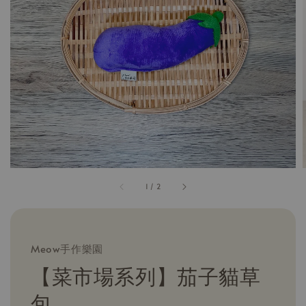
1
/
2
Meow手作樂園
【菜市場系列】茄子貓草
包