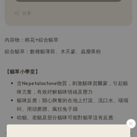
分享
內容物：棉花+綜合貓草
綜合貓草：數種貓薄荷、木天蓼、蟲癭果粉
【貓草小學堂】
含Nepetalactone物質，刺激貓咪賀爾蒙，引起貓
咪亢奮，有效紓解貓咪情緒及壓力
貓咪反應：開心興奮的在地上打滾、流口水、喵喵
叫、用頭磨蹭、瘋狂兔子踢
幼貓、老貓及部分貓咪可能對貓草沒有反應