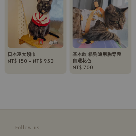
日本巫女領巾
基本款 貓狗通用胸背帶
自選花色
Regular
NT$ 150
-
NT$ 950
Regular
NT$ 700
price
price
Follow us