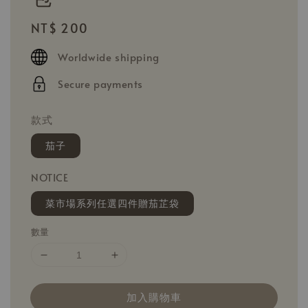
Regular
NT$ 200
price
Worldwide shipping
Secure payments
款式
茄子
NOTICE
菜市場系列任選四件贈茄芷袋
數量
加入購物車