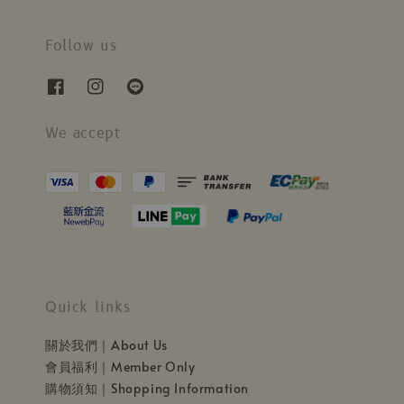
Follow us
We accept
Quick links
關於我們｜About Us
會員福利｜Member Only
購物須知｜Shopping Information