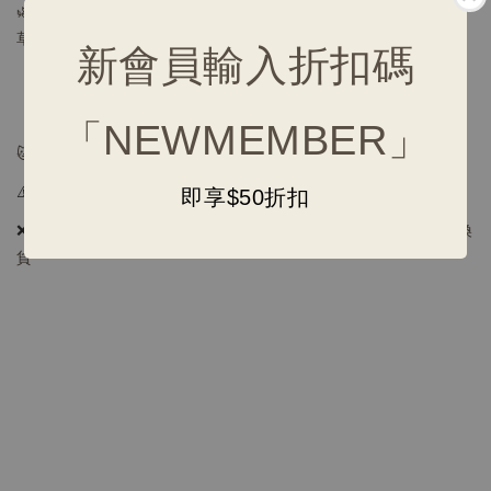
🌿
若味道變淡，可將玩具及貓草放入密封袋中，輕輕搓揉增加貓
草香氣
新會員輸入折扣碼
【注意事項】
「NEWMEMBER」
🐱 幼貓、老貓及部分貓咪可能對貓草沒有反應
⚠️
懷孕、心臟病高血壓貓貓，請評估使用
即享$50折扣
❌
接觸性用品，因衛生考量不適用消保法7日鑑賞期，不提供退換
貨