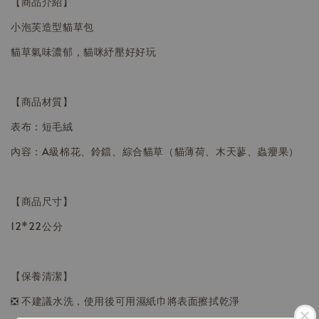
【商品介紹】
小泡芙造型貓草包
貓草氣味濃郁，貓咪紓壓好好玩
【商品材質】
表布：短毛絨
內容：A級棉花、鈴鐺、綜合貓草（貓薄荷、木天蓼、蟲癭果）
【商品尺寸】
12*22公分
【保養清潔】
❎ 不建議水洗，使用後可用濕紙巾將表面擦拭乾淨