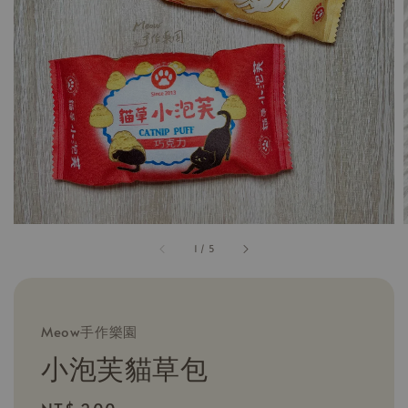
1
/
5
Meow手作樂園
小泡芙貓草包