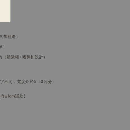
（含蕾絲邊）
球）
分內（鬆緊繩+豬鼻扣設計）
數字不同，寬度介於5-10公分）
±1cm誤差)