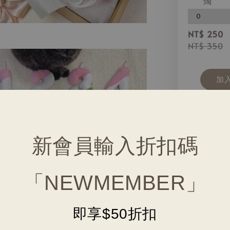
燭
NT$ 250
NT$ 350
加
【商品介紹】
新會員輸入折扣碼
為心愛的毛孩慶生
台味經典三色蠟燭
生日派對組有特別
「NEWMEMBER」
凡購買生日派對組
即享$50折扣
⚠️編織繩（燭芯