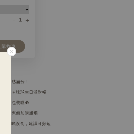
-
+
入購物車
，儀式感滿分！
貓草包＋球球生日派對帽
的禮盒包裝喔🎁
可以優惠價加購蠟燭
）若怕貓咪誤食，建議可剪短