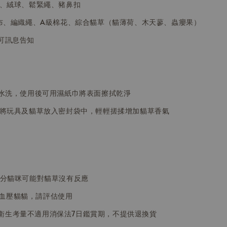
、絨球、鬆緊繩、豬鼻扣
絨布、編織繩、
A級棉花、綜合貓草（貓薄荷、木天蓼、蟲癭果）
可訊息告知
議水洗，使用後可用濕紙巾將表面擦拭乾淨
將玩具及貓草放入密封袋中，輕輕搓揉增加貓草香氣
部分貓咪可能對貓草沒有反應
血壓貓貓，請評估使用
衛生考量不適用消保法7日鑑賞期，不提供退換貨