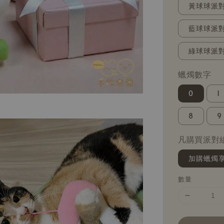
黃球球派對
藍球球派對
綠球球派對
蠟燭數字
0
1
8
9
凡購買派對
加購蠟燭
數量