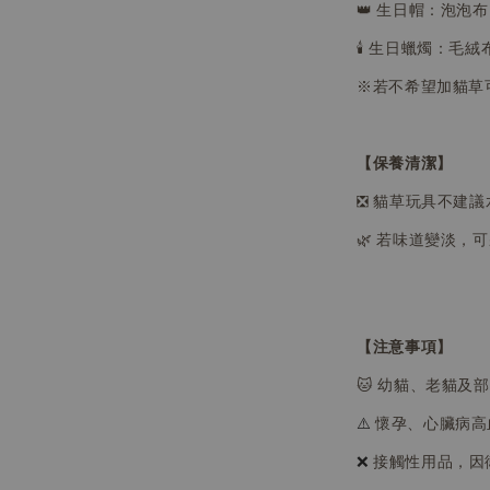
👑 生日帽：泡泡布
🕯️ 生日蠟燭：毛
※若不希望加貓草
【保養清潔】
❎ 貓草玩具不建
🌿
若味道變淡，可
【注意事項】
🐱 幼貓、老貓及
⚠️
懷孕、心臟病高
❌
接觸性用品，因