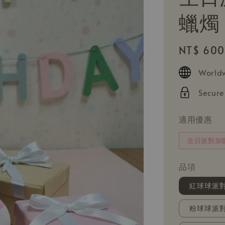
蠟燭
Regular
NT$ 600
price
Worldw
Secur
適用優惠
生日派對加
品項
紅球球派對
粉球球派對