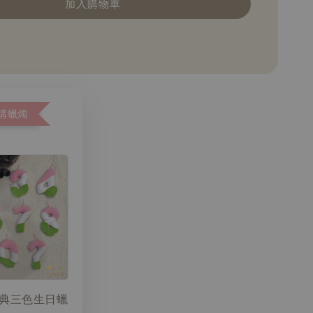
加入購物車
購蠟燭
典三色生日蠟