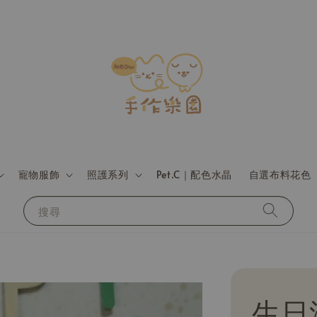
寵物服飾
照護系列
Pet.C｜配色水晶
自選布料花色
搜尋
生日