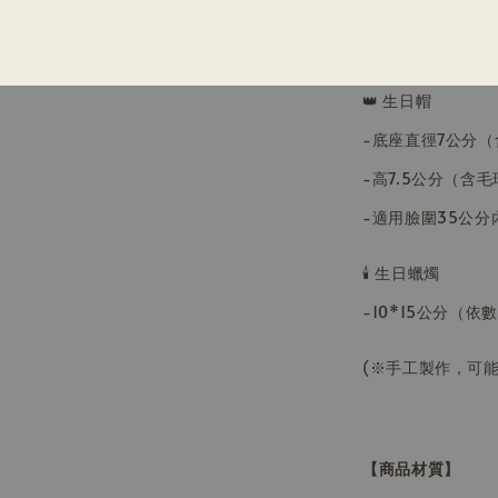
【商品尺寸】
👑 生日帽
-底座直徑7公分
-
高7.5公分（含毛
-適用臉圍35公
🕯️ 生日蠟燭
-10*15公分（依
(
※手工製作，可能有
【商品材質】