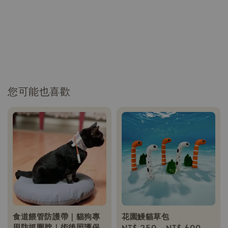
您可能也喜歡
食道餵管防護帶｜貓狗專
花園鰻貓草包
用防抓圍脖｜術後照護保
Regular
NT$ 250
-
NT$ 600