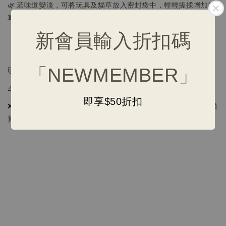
🌿
若味道變淡，可將玩具及貓草放入密封袋中，輕輕搓揉增加貓
草香氣
新會員輸入折扣碼
【注意事項】
「NEWMEMBER」
🐱 幼貓、老貓及部分貓咪可能對貓草沒有反應
⚠️
懷孕、心臟病高血壓貓貓，請評估使用
即享$50折扣
❌
接觸性用品，因衛生考量不適用消保法7日鑑賞期，不提供退換
貨