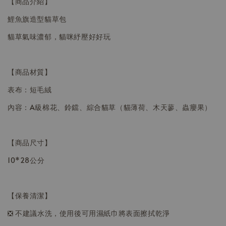
【商品介紹】
鯉魚旗造型貓草包
貓草氣味濃郁，貓咪紓壓好好玩
【商品材質】
表布：短毛絨
內容：A級棉花、鈴鐺、綜合貓草（貓薄荷、木天蓼、蟲癭果）
【商品尺寸】
10*28公分
【保養清潔】
❎ 不建議水洗，使用後可用濕紙巾將表面擦拭乾淨