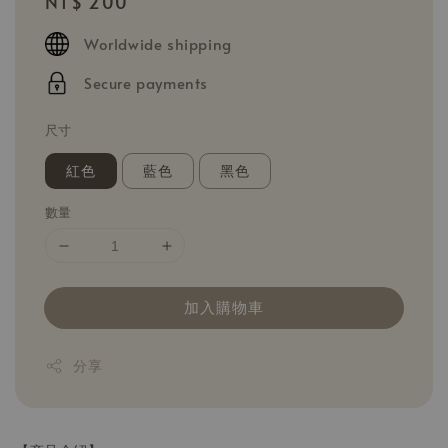
Regular
NT$ 200
price
Worldwide shipping
Secure payments
尺寸
紅色
藍色
黑色
數量
加入購物車
分享