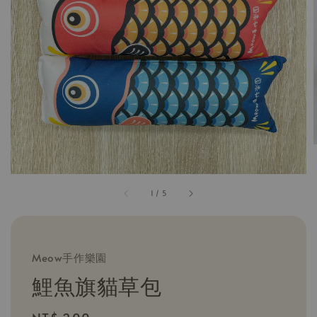
1
/
5
Meow手作樂園
鯉魚旗貓草包