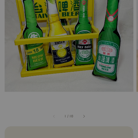
1
/
10