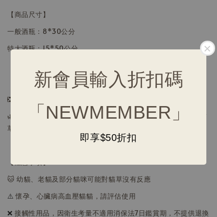
【商品尺寸】
一般酒瓶：8*30公分
特大酒瓶：15*50公分
新會員輸入折扣碼
【保養清潔】
❎ 不建議水洗，使用後可用濕紙巾將表面擦拭乾淨
「NEWMEMBER」
🌿
若味道變淡，可將玩具及貓草放入密封袋中，輕輕搓揉增加貓
草香氣
即享$50折扣
【注意事項】
🐱 幼貓、老貓及部分貓咪可能對貓草沒有反應
⚠️
懷孕、心臟病高血壓貓貓，請評估使用
❌
接觸性用品，因衛生考量不適用消保法7日鑑賞期，不提供退換