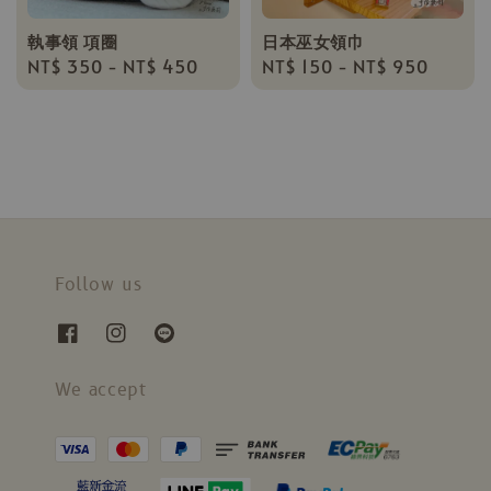
執事領 項圈
日本巫女領巾
Regular
NT$ 350
-
NT$ 450
Regular
NT$ 150
-
NT$ 950
price
price
Follow us
We accept