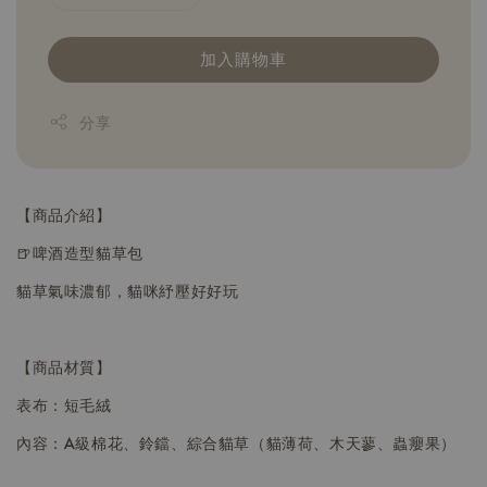
加入購物車
分享
【商品介紹】
🍺啤酒造型貓草包
貓草氣味濃郁，貓咪紓壓好好玩
【商品材質】
表布：短毛絨
內容：A級棉花、鈴鐺、綜合貓草（貓薄荷、木天蓼、蟲癭果）