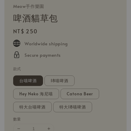
Meow手作樂園
啤酒貓草包
Regular
NT$ 250
price
Worldwide shipping
Secure payments
款式
台喵啤酒
18喵啤酒
Hey Neko 海尼喵
Catona Beer
特大台喵啤酒
特大18喵啤酒
數量