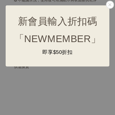
🌿
若味道變淡，可將玩具及貓草放入密封袋中，輕輕搓揉
增加貓草香氣
新會員輸入折扣碼
【注意事項】
「NEWMEMBER」
🐱 幼貓、老貓及部分貓咪可能對貓草沒有反應
⚠️
懷孕、心臟病高血壓貓貓，請評估使用
即享$50折扣
❌
接觸性用品，因衛生考量不適用消保法7日鑑賞期，不提
供退換貨