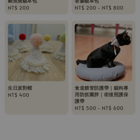
鯛魚燒貓草包
香腸貓草包
Regular
NT$ 200
Regular
NT$ 200
-
NT$ 800
price
price
生日派對帽
食道餵管防護帶｜貓狗專
用防抓圍脖｜術後照護保
Regular
NT$ 400
護帶
price
Regular
NT$ 500
-
NT$ 600
price