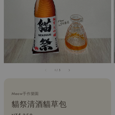
1
/
3
Meow手作樂園
貓祭清酒貓草包