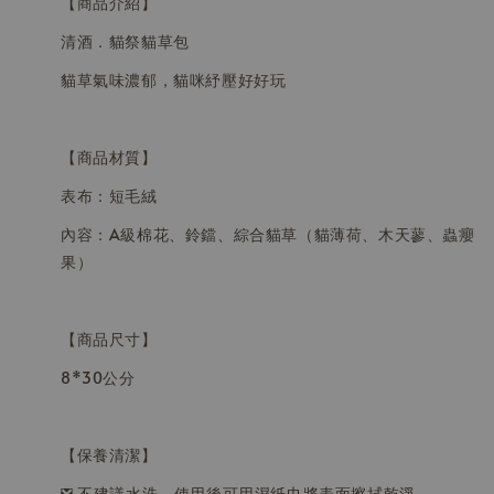
【商品介紹】
清酒．貓祭貓草包
貓草氣味濃郁，貓咪紓壓好好玩
【商品材質】
表布：短毛絨
內容：A級棉花、鈴鐺、綜合貓草（貓薄荷、木天蓼、蟲癭
果）
【商品尺寸】
8*30公分
【保養清潔】
❎ 不建議水洗，使用後可用濕紙巾將表面擦拭乾淨