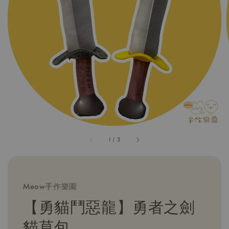
1
/
3
Meow手作樂園
【勇貓鬥惡龍】勇者之劍
貓草包