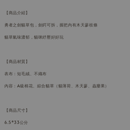
【商品介紹】
勇者之劍貓草包，劍鍔可拆，握把內有木天蓼枝條
貓草氣味濃郁，貓咪紓壓好好玩
【商品材質】
表布：短毛絨、不織布
內容：A級棉花、綜合貓草（貓薄荷、木天蓼、蟲癭果）
【商品尺寸】
6.5*33公分