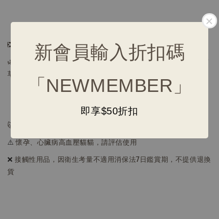
【保養清潔】
❎ 不建議水洗，使用後可用濕紙巾將表面擦拭乾淨
新會員輸入折扣碼
🌿
若味道變淡，可將玩具及貓草放入密封袋中，輕輕搓揉增加貓
草香氣
「NEWMEMBER」
【注意事項】
即享$50折扣
🐱 幼貓、老貓及部分貓咪可能對貓草沒有反應
⚠️
懷孕、心臟病高血壓貓貓，請評估使用
❌
接觸性用品，因衛生考量不適用消保法7日鑑賞期，不提供退換
貨